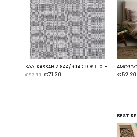
ΧΑΛΙ KASBAH 21844/604 ΣΤΟΚ Π.Χ. – 141X230 NewPlan
AMORGOS-2 ΣΕΤ ΠΑΠ-ΘΗΚΗ ΔΙΠΛΗ 200Χ240 3ΤΕΜ
€
52.20
€
123.3
BEST S