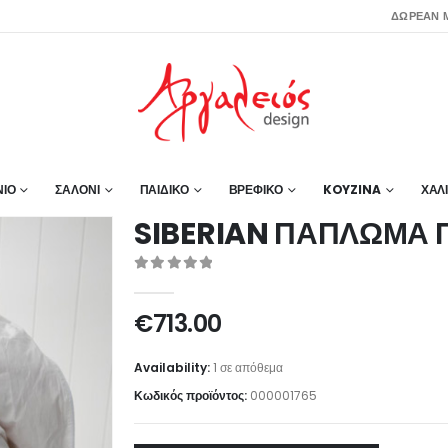
ΔΩΡΕΑΝ Μ
ΙΟ
ΣΑΛΟΝΙ
ΠΑΙΔΙΚΟ
ΒΡΕΦΙΚΟ
KOYZINA
ΧΑΛ
SIBERIAN ΠΑΠΛΩΜΑ 
0
out of 5
€
713.00
Availability:
1 σε απόθεμα
Κωδικός προϊόντος:
000001765