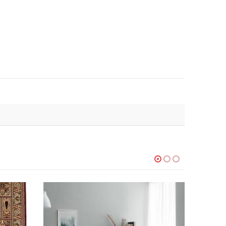
-20%
-30%