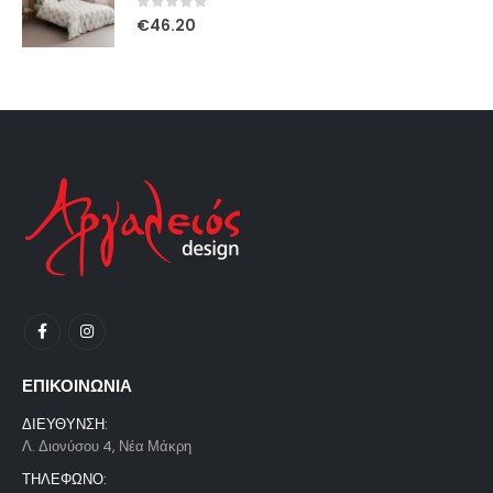
0
out of 5
€
46.20
ΕΠΙΚΟΙΝΩΝΙΑ
ΔΙΕΥΘΥΝΣΗ:
Λ. Διονύσου 4, Νέα Μάκρη
ΤΗΛΕΦΩΝΟ: