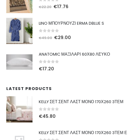
0
out of 5
Original
Η
€
17.76
€
22.20
price
τρέχουσα
was:
τιμή
LINO ΜΠΟΥΡΝΟΥΖΙ ERMA DBLUE S
€22.20.
είναι:
€17.76.
0
out of 5
Original
Η
€
29.00
€
49.00
price
τρέχουσα
was:
τιμή
ANATOMIC ΜΑΞΙΛΑΡΙ 60Χ80 ΛΕΥΚΟ
€49.00.
είναι:
€29.00.
0
out of 5
€
17.20
LATEST PRODUCTS
KELLY ΣΕΤ ΣΕΝΤ ΛΑΣΤ ΜΟΝΟ 170Χ260 3ΤΕΜ
0
out of 5
€
45.80
KELLY ΣΕΤ ΣΕΝΤ ΛΑΣΤ ΜΟΝΟ 170Χ260 3ΤΕΜ Ε