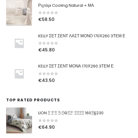
Ριχτάρι Cooling Natural + ΜΑ.
0
out of 5
€
58.50
KELLY ΣΕΤ ΣΕΝΤ ΛΑΣΤ ΜΟΝΟ 170Χ260 3ΤΕΜ Ε
0
out of 5
€
45.80
KELLY ΣΕΤ ΣΕΝΤ ΜΟΝΑ 170Χ260 3ΤΕΜ Ε
0
out of 5
€
43.50
TOP RATED PRODUCTS
LION Ξ Ξ‘Ξ Ξ›Ξ©ΞΞ‘ ΞΞΞΞ 160Ξ§230
0
out of 5
€
64.90