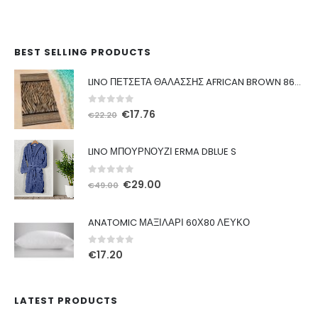
BEST SELLING PRODUCTS
LINO ΠΕΤΣΕΤΑ ΘΑΛΑΣΣΗΣ AFRICAN BROWN 86X160
0
out of 5
Original
Η
€
17.76
€
22.20
price
τρέχουσα
was:
τιμή
LINO ΜΠΟΥΡΝΟΥΖΙ ERMA DBLUE S
€22.20.
είναι:
€17.76.
0
out of 5
Original
Η
€
29.00
€
49.00
price
τρέχουσα
was:
τιμή
ANATOMIC ΜΑΞΙΛΑΡΙ 60Χ80 ΛΕΥΚΟ
€49.00.
είναι:
€29.00.
0
out of 5
€
17.20
LATEST PRODUCTS