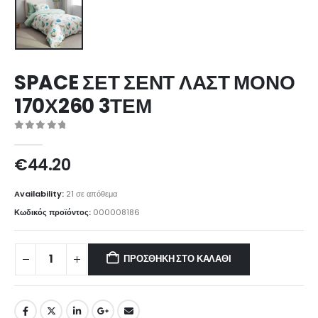
SPACE ΣΕΤ ΣΕΝΤ ΛΑΣΤ ΜΟΝΟ
170Χ260 3ΤΕΜ
0
out of 5
€
44.20
Availability:
21 σε απόθεμα
Κωδικός προϊόντος:
000008186
ΠΡΟΣΘΉΚΗ ΣΤΟ ΚΑΛΆΘΙ