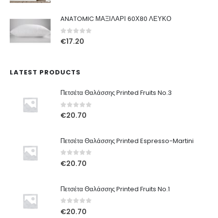
price
τρέχουσα
was:
τιμή
ANATOMIC ΜΑΞΙΛΑΡΙ 60Χ80 ΛΕΥΚΟ
€49.00.
είναι:
€29.00.
0
out of 5
€
17.20
LATEST PRODUCTS
Πετσέτα Θαλάσσης Printed Fruits No.3
0
out of 5
€
20.70
Πετσέτα Θαλάσσης Printed Espresso-Martini
0
out of 5
€
20.70
Πετσέτα Θαλάσσης Printed Fruits No.1
0
out of 5
€
20.70