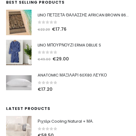
BEST SELLING PRODUCTS
LINO ΠΕΤΣΕΤΑ ΘΑΛΑΣΣΗΣ AFRICAN BROWN 86X160
0
out of 5
Original
Η
€
17.76
€
22.20
price
τρέχουσα
was:
τιμή
LINO ΜΠΟΥΡΝΟΥΖΙ ERMA DBLUE S
€22.20.
είναι:
€17.76.
0
out of 5
Original
Η
€
29.00
€
49.00
price
τρέχουσα
was:
τιμή
ANATOMIC ΜΑΞΙΛΑΡΙ 60Χ80 ΛΕΥΚΟ
€49.00.
είναι:
€29.00.
0
out of 5
€
17.20
LATEST PRODUCTS
Ριχτάρι Cooling Natural + ΜΑ.
0
out of 5
€
58.50