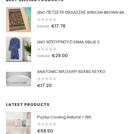
LINO ΠΕΤΣΕΤΑ ΘΑΛΑΣΣΗΣ AFRICAN BROWN 86X160
0
out of 5
Original
Η
€
17.76
€
22.20
price
τρέχουσα
was:
τιμή
LINO ΜΠΟΥΡΝΟΥΖΙ ERMA DBLUE S
€22.20.
είναι:
€17.76.
0
out of 5
Original
Η
€
29.00
€
49.00
price
τρέχουσα
was:
τιμή
ANATOMIC ΜΑΞΙΛΑΡΙ 60Χ80 ΛΕΥΚΟ
€49.00.
είναι:
€29.00.
0
out of 5
€
17.20
LATEST PRODUCTS
Ριχτάρι Cooling Natural + ΜΑ.
0
out of 5
€
58.50