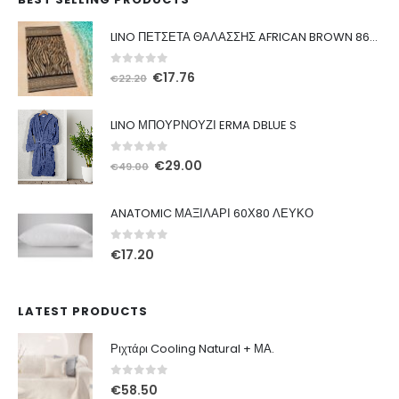
LINO ΠΕΤΣΕΤΑ ΘΑΛΑΣΣΗΣ AFRICAN BROWN 86X160
0
out of 5
Original
Η
€
17.76
€
22.20
price
τρέχουσα
was:
τιμή
LINO ΜΠΟΥΡΝΟΥΖΙ ERMA DBLUE S
€22.20.
είναι:
€17.76.
0
out of 5
Original
Η
€
29.00
€
49.00
price
τρέχουσα
was:
τιμή
ANATOMIC ΜΑΞΙΛΑΡΙ 60Χ80 ΛΕΥΚΟ
€49.00.
είναι:
€29.00.
0
out of 5
€
17.20
LATEST PRODUCTS
Ριχτάρι Cooling Natural + ΜΑ.
0
out of 5
€
58.50