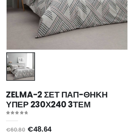
ZELMA-2 ΣΕΤ ΠΑΠ-ΘΗΚΗ
ΥΠΕΡ 230Χ240 3ΤΕΜ
0
out of 5
Original
Η
€
48.64
€
60.80