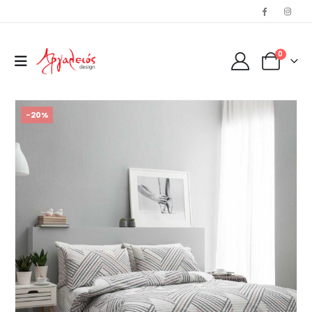
0
-20%