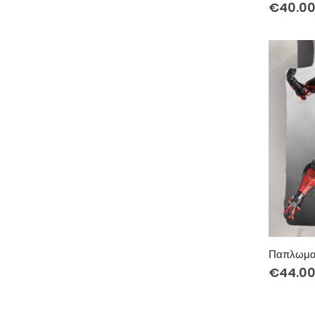
€
40.0
€
44.0