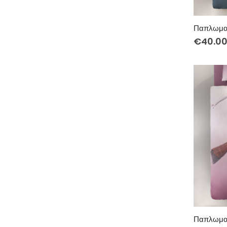
€
40.0