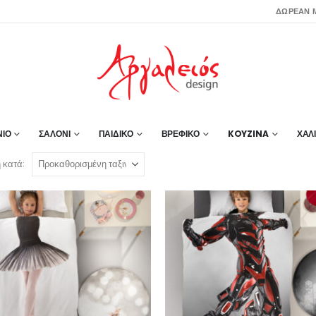
ΔΩΡΕΑΝ Μ
ΙΟ
ΣΑΛΟΝΙ
ΠΑΙΔΙΚΟ
ΒΡΕΦΙΚΟ
KOYZINA
ΧΑΛ
 κατά:
Πετσέτα Θαλάσσης Printed Fruits No.3