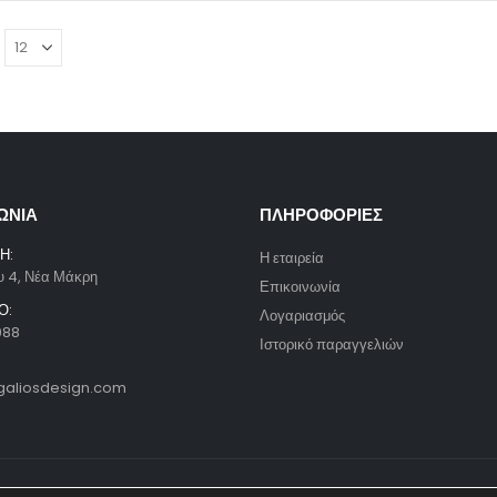
ΩΝΙΑ
ΠΛΗΡΟΦΟΡΙΕΣ
Η:
Η εταιρεία
υ 4, Νέα Μάκρη
Επικοινωνία
Ο:
Λογαριασμός
088
Ιστορικό παραγγελιών
galiosdesign.com