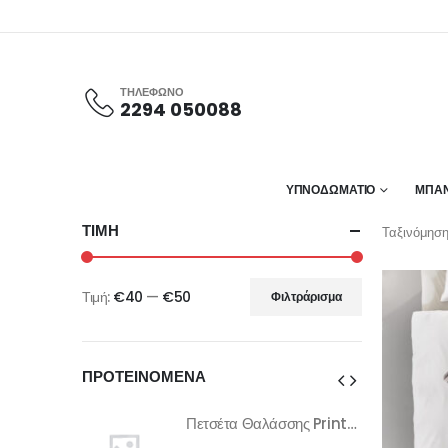
ΤΗΛΕΦΩΝΟ
2294 050088
ΥΠΝΟΔΩΜΑΤΙΟ
ΜΠΑΝ
ΤΙΜΗ
Ταξινόμηση
Τιμή:
€40
—
€50
Φιλτράρισμα
Ελάχιστη
Μέγιστη
τιμή
τιμή
ΠΡΟΤΕΙΝΟΜΕΝΑ
Πετσέτα Θαλάσσης Printed Fruits No.3
Πετσέτα Θαλάσσης Printed Fruits No.3