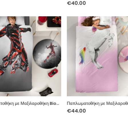
0
€
40.00
Παπλωματοθήκη με Μαξιλαροθήκη Bionic
0
€
44.00